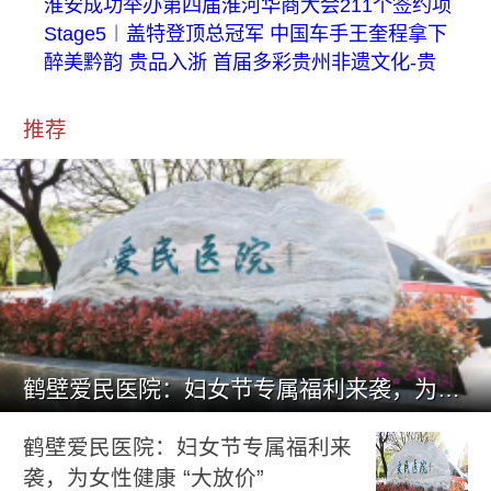
淮安成功举办第四届淮河华商大会211个签约项
Stage5︱盖特登顶总冠军 中国车手王奎程拿下
醉美黔韵 贵品入浙 首届多彩贵州非遗文化-贵
推荐
鹤壁爱民医院：妇女节专属福利来袭，为女性健康 “大放价”
鹤壁爱民医院：妇女节专属福利来
袭，为女性健康 “大放价”