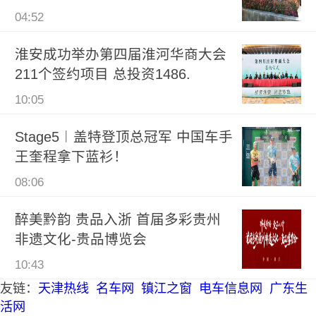
04:52
淮安成功举办第四届淮河华商大会
211个签约项目 总投资1486.
10:05
Stage5︱盖特登顶总冠军 中国车手
王奎程拿下蓝衫！
08:06
醉美黔韵 贵品入浙 首届多彩贵州
非遗文化-贵品博览会
10:43
友链：
天津热线
名车网
镇江之窗
电车信息网
广东生
活网