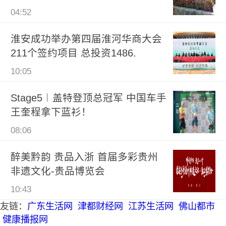
04:52
淮安成功举办第四届淮河华商大会
211个签约项目 总投资1486.
10:05
Stage5︱盖特登顶总冠军 中国车手
王奎程拿下蓝衫！
08:06
醉美黔韵 贵品入浙 首届多彩贵州
非遗文化-贵品博览会
10:43
友链：
广东生活网
津都财经网
江苏生活网
佛山都市
健康播报网