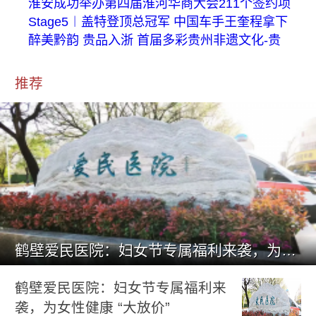
淮安成功举办第四届淮河华商大会211个签约项
Stage5︱盖特登顶总冠军 中国车手王奎程拿下
醉美黔韵 贵品入浙 首届多彩贵州非遗文化-贵
推荐
鹤壁爱民医院：妇女节专属福利来袭，为女性健康 “大放价”
鹤壁爱民医院：妇女节专属福利来
袭，为女性健康 “大放价”