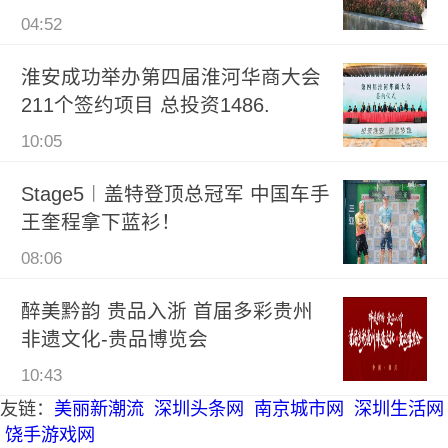
04:52
淮安成功举办第四届淮河华商大会
211个签约项目 总投资1486.
10:05
Stage5︱盖特登顶总冠军 中国车手
王奎程拿下蓝衫！
08:06
醉美黔韵 贵品入浙 首届多彩贵州
非遗文化-贵品博览会
10:43
友链：
美丽新潮流
深圳头条网
南京城市网
深圳生活网
饶手游戏网