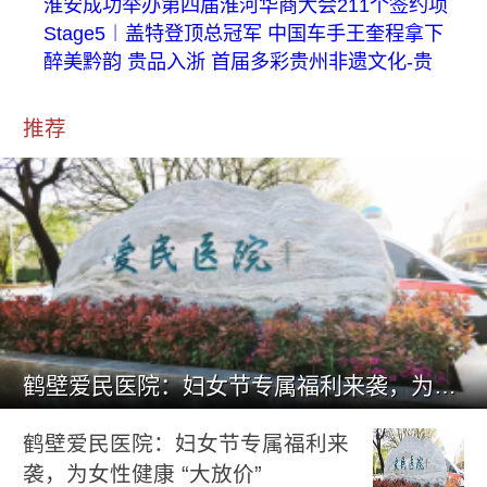
淮安成功举办第四届淮河华商大会211个签约项
Stage5︱盖特登顶总冠军 中国车手王奎程拿下
醉美黔韵 贵品入浙 首届多彩贵州非遗文化-贵
推荐
鹤壁爱民医院：妇女节专属福利来袭，为女性健康 “大放价”
鹤壁爱民医院：妇女节专属福利来
袭，为女性健康 “大放价”