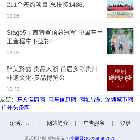
211个签约项目 总投资1486.
10:05
Stage5︱盖特登顶总冠军 中国车手
王奎程拿下蓝衫！
08:06
醉美黔韵 贵品入浙 首届多彩贵州
非遗文化-贵品博览会
10:43
友链：
东方健康网
电车信息网
网址导航
深圳城市网
广州头条网
乐活开封网
|
网站简介
|
广告服务
|
登录
乐活开封网 版权所有
业务联系QQ2280807873