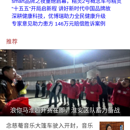
smart品牌之夜重磅启幕，精灵2号概念车与精灵
“十五五”开局启新程 讲好新时代中国品牌故
深耕健康科技，优博瑞助力全民健康升级
专家意见助力患方 146万元赔偿胜诉案例
推荐
浪你马淮超开赛在即，淮安区队蓄力备战
念慈菴音乐大篷车驶入开封，音乐