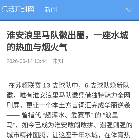
乐活开封网
新闻
淮安浪里马队徽出圈，一座水城
的热血与烟火气
2026-06-14 13:44
未知
在苏超联赛 13 支球队中，6 支球队焕新队
徽，唯有淮安浪里马队徽凭借独特魅力全网
刷屏，更让一个本土方言词汇完成华丽逆袭
—— 曾指代 “趟浑水、爱惹事” 的 “浪里
马”，如今已成为淮安敢闯敢拼、遇强则强的
城市精神图腾，让这座千年水城，在体育热