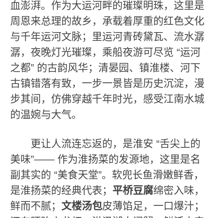
血澎湃。作为大运河畔的璀璨明珠，这里是
周恩来总理的故乡，承载着厚重的红色文化
与千年运河文脉；里运河青砖黛瓦、流水潺
潺，夜晚灯光璀璨，乘船夜游可尽览 “运河
之都” 的古韵风华；清晏园、镇淮楼、河下
古镇错落有致，一步一景皆是历史沉淀，漫
步其间，仿佛穿越千年时光，感受江南水城
的温婉与大气。
更让人流连忘返的，是淮安 “舌尖上的
美味”—— 作为淮扬菜的发源地，这里是名
副其实的 “美食天堂”。软兜长鱼滑嫩鲜香，
是淮扬菜的经典代表；
平桥豆腐
绵密入味，
鲜而不腻；
文楼汤包
皮薄馅足，一口爆汁；