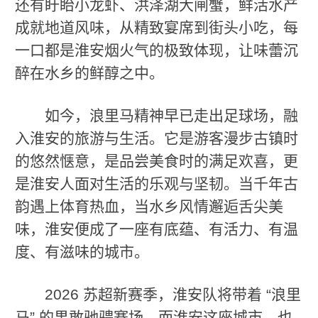
还有盱眙小龙虾、洪泽湖大闸蟹，鲜活水产
成就地道风味，从精致宴席到街头小吃，每
一口都是淮安烟火气的极致体现，让味蕾沉
醉在水乡的鲜醇之中。
如今，浪里马精神早已走出足球场，融
入淮安的旅游与生活。它是游客漫步古镇时
的悠然惬意，是品尝美食时的满足欢喜，更
是淮安人面对生活的乐观与坚韧。当千年古
韵遇上体育热血，当水乡风情邂逅舌尖美
味，淮安便成了一座有底蕴、有活力、有温
度、有滋味的城市。
2026 苏超新赛季，淮安队将带着 “浪里
马” 的果敢驰骋赛场，而淮安这座城市，也