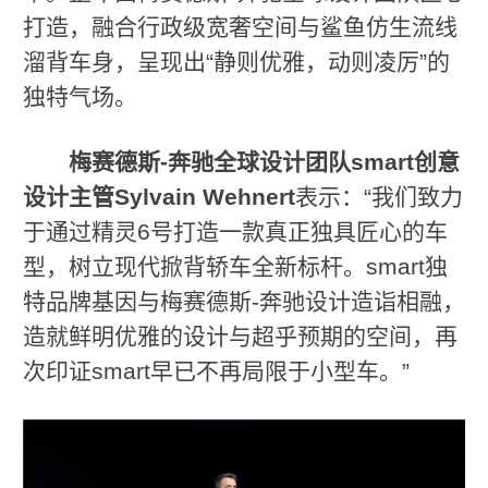
打造，融合行政级宽奢空间与鲨鱼仿生流线
溜背车身，呈现出“静则优雅，动则凌厉”的
独特气场。
梅赛德斯
-
奔驰全球设计团队
smart
创意
设计主管
Sylvain Wehnert
表示：“我们致力
于通过精灵6号打造一款真正独具匠心的车
型，树立现代掀背轿车全新标杆。smart独
特品牌基因与梅赛德斯-奔驰设计造诣相融，
造就鲜明优雅的设计与超乎预期的空间，再
次印证smart早已不再局限于小型车。”