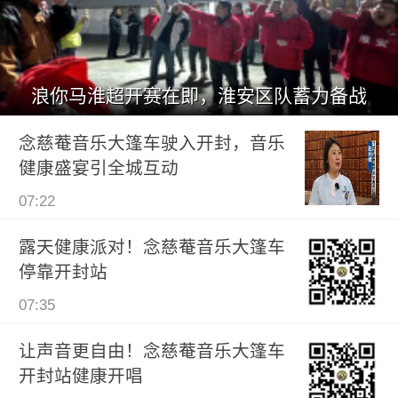
浪你马淮超开赛在即，淮安区队蓄力备战
念慈菴音乐大篷车驶入开封，音乐
健康盛宴引全城互动
07:22
露天健康派对！念慈菴音乐大篷车
停靠开封站
07:35
让声音更自由！念慈菴音乐大篷车
开封站健康开唱