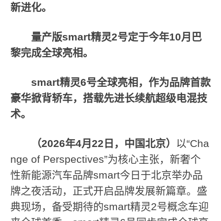
新
进化
。
量产版
smart
精灵
2
号定于今年
10
月巴
黎完成全球亮相。
smart
精灵
6
号全球亮相，作为品牌首款
豪华掀背轿车，搭载先进长续航超级电混技
术。
（
2026
年
4
月
22
日，中国北京）
以“Cha
nge of Perspectives”为核心主张，新奢个
性新能源汽车品牌smart今日于北京举办品
牌之夜活动，正式开启品牌发展新篇章。盛
典现场，备受期待的smart精灵2号概念车迎