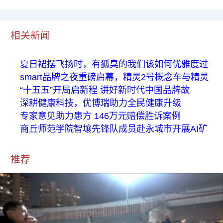
相关新闻
夏日裙摆飞扬时，有狐臭的我们该如何优雅度过
smart品牌之夜重磅启幕，精灵2号概念车与精灵
“十五五”开局启新程 讲好新时代中国品牌故
深耕健康科技，优博瑞助力全民健康升级
专家意见助力患方 146万元赔偿胜诉案例
商丘师范学院智壤先锋队成员赴永城市开展AI矿
推荐